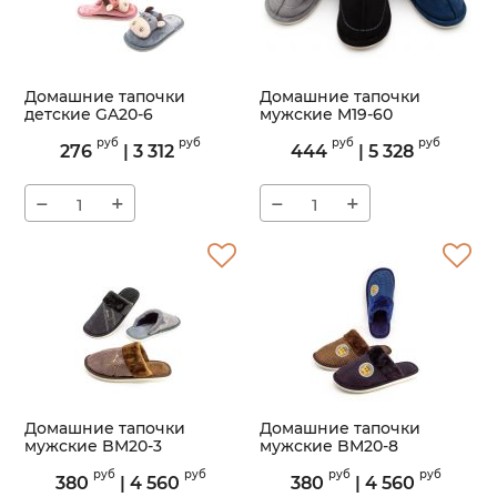
Домашние тапочки
Домашние тапочки
детские GA20-6
мужские M19-60
Артикул:
GA20-6
Артикул:
M19-60
руб
руб
руб
руб
276
|
3 312
444
|
5 328
−
+
−
+
Домашние тапочки
Домашние тапочки
мужские BM20-3
мужские BM20-8
Артикул:
BM20-3
Артикул:
BM20-8
руб
руб
руб
руб
380
|
4 560
380
|
4 560