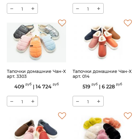
−
+
−
+
Тапочки домашние Чан-Х
Тапочки домашние Чан-Х
арт. 3303
арт. 014
Артикул:
3303
Артикул:
014
руб
руб
руб
руб
409
|
14 724
519
|
6 228
−
+
−
+