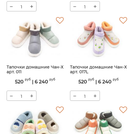
−
+
−
+
Тапочки домашние Чан-Х
Тапочки домашние Чан-Х
арт. 011
арт. 017L
Артикул:
011
Артикул:
017L
руб
руб
руб
руб
520
|
6 240
520
|
6 240
−
+
−
+