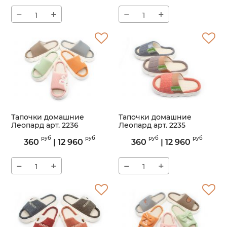
−
+
−
+
Тапочки домашние
Тапочки домашние
Леопард арт. 2236
Леопард арт. 2235
Артикул:
2236
Артикул:
2235
руб
руб
руб
руб
360
|
12 960
360
|
12 960
−
+
−
+