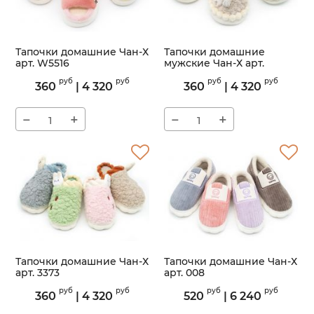
Тапочки домашние Чан-Х
Тапочки домашние
арт. W5516
мужские Чан-Х арт.
AK239-1M
Артикул:
W5516
руб
руб
руб
руб
360
|
4 320
360
|
4 320
Артикул:
AK239-1M
−
+
−
+
Тапочки домашние Чан-Х
Тапочки домашние Чан-Х
арт. 3373
арт. 008
Артикул:
3373
Артикул:
008
руб
руб
руб
руб
360
|
4 320
520
|
6 240