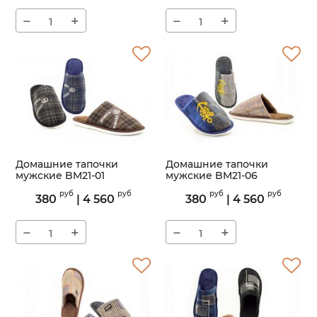
−
+
−
+
Домашние тапочки
Домашние тапочки
мужские BM21-01
мужские BM21-06
Артикул:
BM21-01
Артикул:
BM21-06
руб
руб
руб
руб
380
|
4 560
380
|
4 560
−
+
−
+