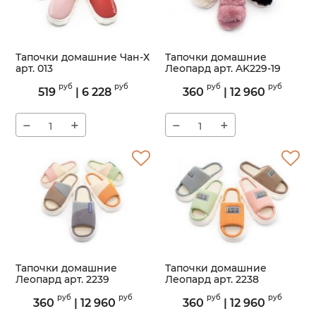
Тапочки домашние Чан-Х
Тапочки домашние
арт. 013
Леопард арт. AK229-19
Артикул:
013
Артикул:
AK229-19
руб
руб
руб
руб
519
|
6 228
360
|
12 960
−
+
−
+
Тапочки домашние
Тапочки домашние
Леопард арт. 2239
Леопард арт. 2238
Артикул:
2239
Артикул:
2238
руб
руб
руб
руб
360
|
12 960
360
|
12 960