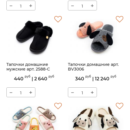
−
+
−
+
Тапочки домашние
Тапочки домашние арт.
мужские арт. 2588-С
BV3006
(Black)
Артикул:
BV3006
руб
руб
руб
руб
440
|
2 640
340
|
12 240
Артикул:
2588-С
−
+
−
+