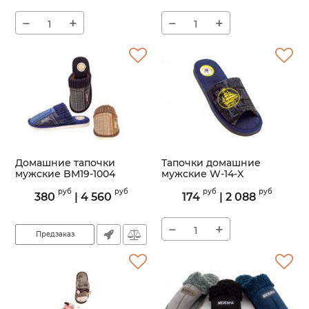
−
+
−
+
Домашние тапочки
Тапочки домашние
мужские BM19-1004
мужские W-14-X
Артикул:
BM19-1004
Артикул:
W-14
руб
руб
руб
руб
380
|
4 560
174
|
2 088
−
+
Предзаказ