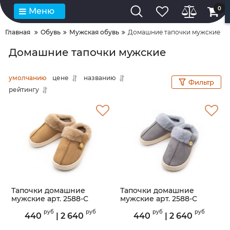
0
Меню
Главная
Обувь
Мужская обувь
Домашние тапочки мужские
Домашние тапочки мужские
умолчанию
цене
названию
Фильтр
рейтингу
Тапочки домашние
Тапочки домашние
мужские арт. 2588-С
мужские арт. 2588-С
(Brown)
(Blue)
руб
руб
руб
руб
440
|
2 640
440
|
2 640
Артикул:
2588-С
Артикул:
2588-С