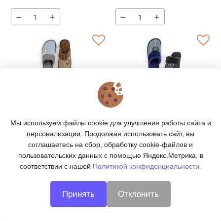
−
+
−
+
Домашние тапочки
Домашние тапочки
Мы используем файлы cookie для улучшения работы сайта и
мужские BM20-2
мужские BM20-7
персонализации. Продолжая использовать сайт, вы
Артикул:
BM20-2
Артикул:
BM20-7
руб
руб
руб
руб
380
|
4 560
380
|
4 560
соглашаетесь на сбор, обработку cookie-файлов и
пользовательских данных с помощью Яндекс.Метрика, в
−
+
−
+
соответствии с нашей
Политикой конфиденциальности.
Принять
Отклонить