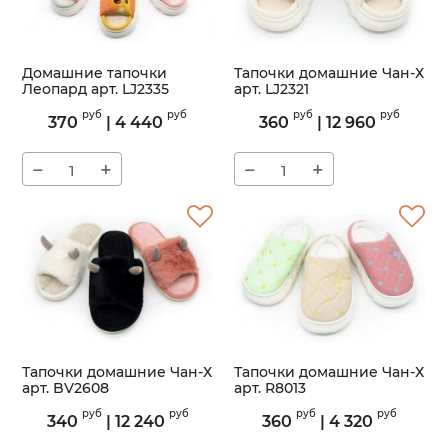
Домашние тапочки
Тапочки домашние Чан-Х
Леопард арт. LJ2335
арт. LJ2321
Артикул:
LJ2335
Артикул:
LJ2321
руб
руб
руб
руб
370
|
4 440
360
|
12 960
−
+
−
+
Тапочки домашние Чан-Х
Тапочки домашние Чан-Х
арт. BV2608
арт. R8013
Артикул:
BV2608
Артикул:
R8013
руб
руб
руб
руб
340
|
12 240
360
|
4 320