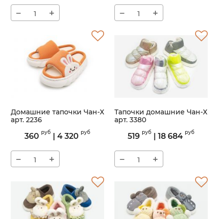
−
+
−
+
Домашние тапочки Чан-Х
Тапочки домашние Чан-Х
арт. 2236
арт. 3380
Артикул:
2236
Артикул:
3380
руб
руб
руб
руб
360
|
4 320
519
|
18 684
−
+
−
+