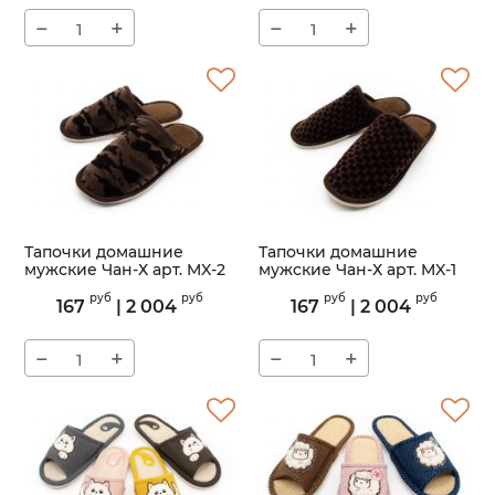
−
+
−
+
Тапочки домашние
Тапочки домашние
мужские Чан-Х арт. MX-2
мужские Чан-Х арт. MX-1
Артикул:
MX-2
Артикул:
MX-1
руб
руб
руб
руб
167
|
2 004
167
|
2 004
−
+
−
+