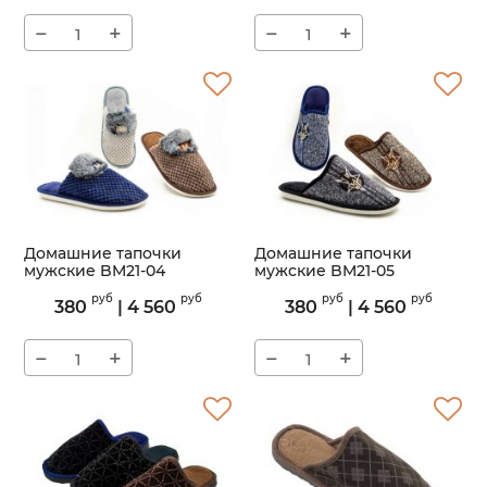
−
+
−
+
Домашние тапочки
Домашние тапочки
мужские BM21-04
мужские BM21-05
Артикул:
BM21-04
Артикул:
BM21-05
руб
руб
руб
руб
380
|
4 560
380
|
4 560
−
+
−
+