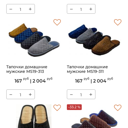
−
+
−
+
Тапочки домашние
Тапочки домашние
мужские MS19-313
мужские MS19-311
Артикул:
MS19-313
Артикул:
MS19-311
руб
руб
руб
руб
167
|
2 004
167
|
2 004
−
+
−
+
-33.2 %