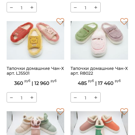
−
+
−
+
Тапочки домашние Чан-Х
Тапочки домашние Чан-Х
арт. LJ5501
арт. R8022
Артикул:
LJ5501
Артикул:
R8022
руб
руб
руб
руб
360
|
12 960
485
|
17 460
−
+
−
+