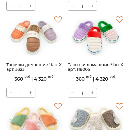
−
+
−
+
Тапочки домашние Чан-Х
Тапочки домашние Чан-Х
арт. 3323
арт. R8005
Артикул:
3323
Артикул:
R8005
руб
руб
руб
руб
360
|
4 320
360
|
4 320
−
+
−
+