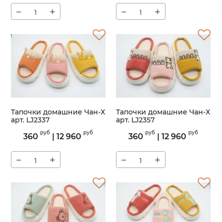
−
+
−
+
Тапочки домашние Чан-Х
Тапочки домашние Чан-Х
арт. LJ2337
арт. LJ2357
Артикул:
LJ2337
Артикул:
LJ2357
руб
руб
руб
руб
360
|
12 960
360
|
12 960
−
+
−
+