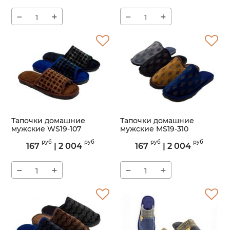
−
+
−
+
Тапочки домашние
Тапочки домашние
мужские WS19-107
мужские MS19-310
Артикул:
WS19-107
Артикул:
MS19-310
руб
руб
руб
руб
167
|
2 004
167
|
2 004
−
+
−
+