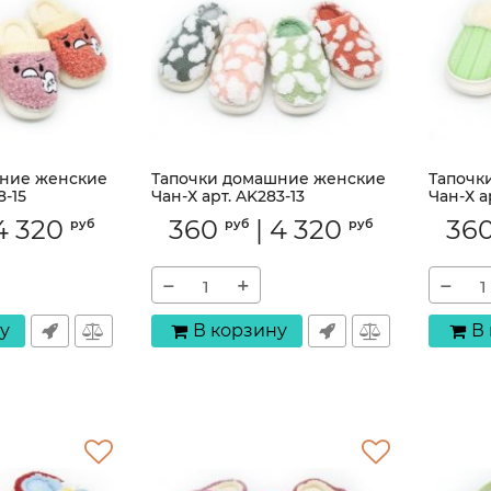
ние женские
Тапочки домашние женские
Тапочк
8-15
Чан-Х арт. AK283-13
Чан-Х а
Артикул:
AK283-13
Артикул:
4 320
360
|
4 320
36
руб
руб
руб
−
+
−
у
В корзину
В