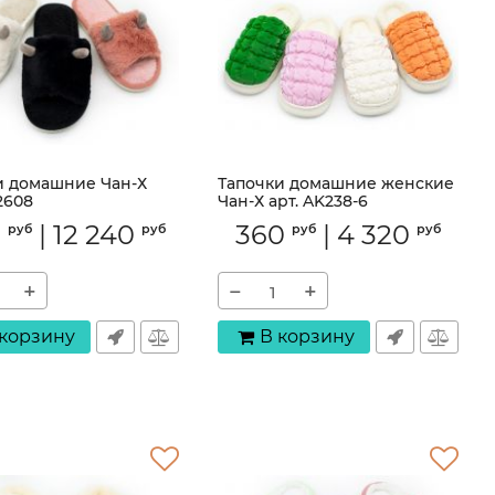
и домашние Чан-Х
Тапочки домашние женские
2608
Чан-Х арт. AK238-6
BV2608
Артикул:
AK238-6
0
|
12 240
360
|
4 320
руб
руб
руб
руб
+
−
+
 корзину
В корзину