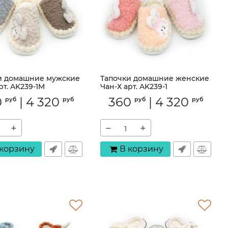
и домашние мужские
Тапочки домашние женские
рт. AK239-1M
Чан-Х арт. AK239-1
AK239-1M
Артикул:
AK239-1
0
|
4 320
360
|
4 320
руб
руб
руб
руб
+
−
+
 корзину
В корзину