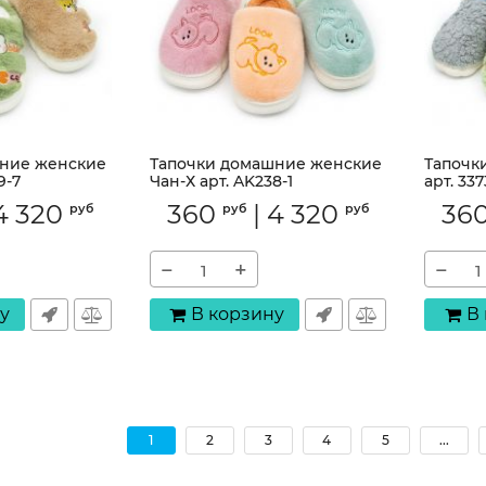
ние женские
Тапочки домашние женские
Тапочк
9-7
Чан-Х арт. AK238-1
арт. 337
Артикул:
AK238-1
Артикул:
4 320
360
|
4 320
36
руб
руб
руб
−
+
−
у
В корзину
В
1
2
3
4
5
...