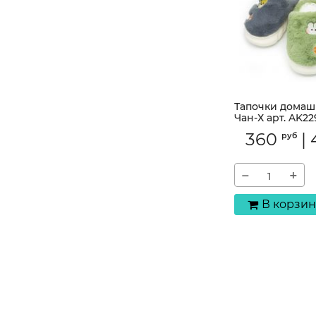
Тапочки домаш
Чан-Х арт. AK22
Артикул:
AK229-7
360
|
руб
−
+
В корзин