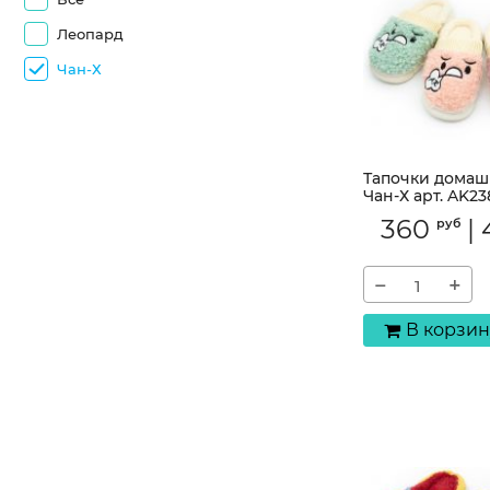
Леопард
Чан-Х
Тапочки домаш
Чан-Х арт. AK23
Артикул:
AK238-15
360
|
руб
−
+
В корзин