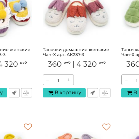
ние женские
Тапочки домашние женские
Тапочк
3-3
Чан-Х арт. AK237-3
Чан-Х а
Артикул:
AK237-3
Артикул:
4 320
360
|
4 320
36
руб
руб
руб
−
+
−
у
В корзину
В