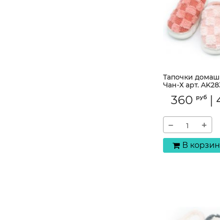
Тапочки домаш
Чан-Х арт. AK28
Артикул:
AK283-12
360
|
руб
−
+
В корзин