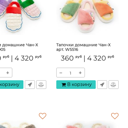
и домашние Чан-Х
Тапочки домашние Чан-Х
005
арт. W5516
R8005
Артикул:
W5516
0
|
4 320
360
|
4 320
руб
руб
руб
руб
+
−
+
 корзину
В корзину