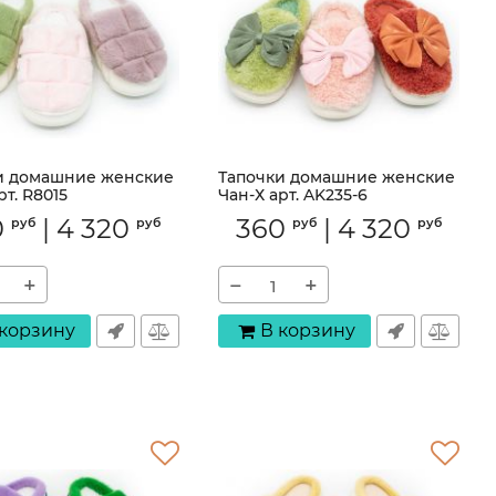
и домашние женские
Тапочки домашние женские
рт. R8015
Чан-Х арт. AK235-6
R8015
Артикул:
AK235-6
0
|
4 320
360
|
4 320
руб
руб
руб
руб
+
−
+
 корзину
В корзину