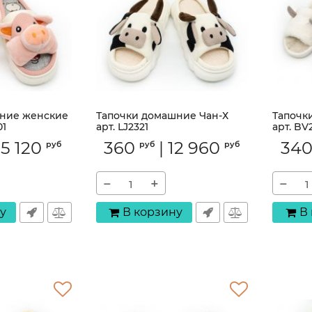
ние женские
Тапочки домашние Чан-Х
Тапочк
01
арт. LJ2321
арт. BV
Артикул:
LJ2321
Артикул:
15 120
360
|
12 960
34
руб
руб
руб
−
+
−
у
В корзину
В