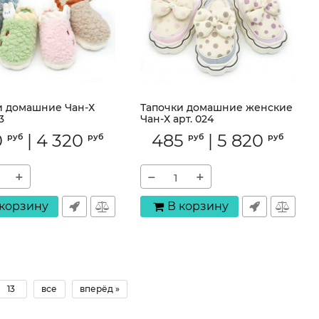
и домашние Чан-Х
Тапочки домашние женские
3
Чан-Х арт. 024
3373
Артикул:
024
0
|
4 320
485
|
5 820
руб
руб
руб
руб
+
−
+
 корзину
В корзину
13
все
вперёд »