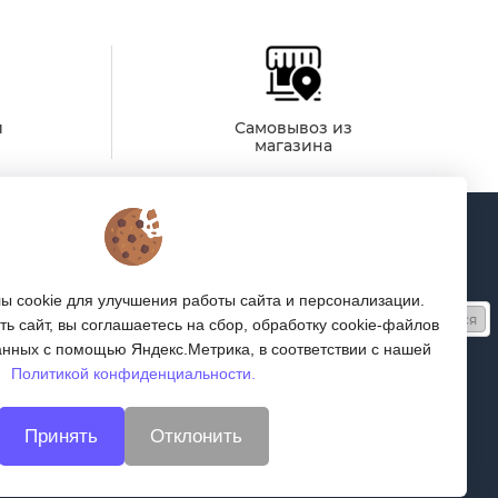
й
Самовывоз из
магазина
Подписка
Получайте только полезные статьи!
 cookie для улучшения работы сайта и персонализации.
Подписаться
ь сайт, вы соглашаетесь на сбор, обработку cookie-файлов
анных с помощью Яндекс.Метрика, в соответствии с нашей
Согласен на обработку
персональных данных
Политикой конфиденциальности.
Мы в соцсетях:
Принять
Отклонить