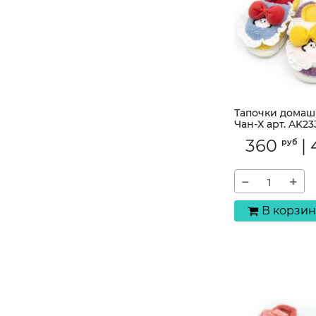
Тапочки домаш
Чан-Х арт. AK23
Артикул:
AK233-3
360
|
руб
−
+
В корзин