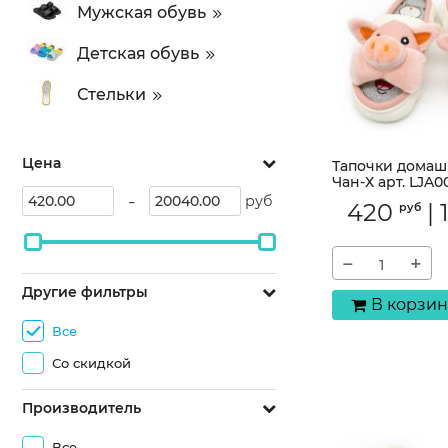
Мужская обувь
Детская обувь
Стельки
Цена
Тапочки домаш
Чан-Х арт. LJA0
-
руб
Артикул:
LJA001
420
|
руб
−
+
Другие фильтры
В корзин
Все
Со скидкой
Производитель
Все