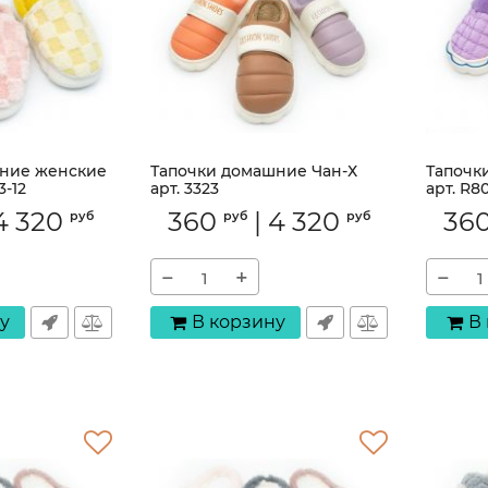
ние женские
Тапочки домашние Чан-Х
Тапочк
3-12
арт. 3323
арт. R8
Артикул:
3323
Артикул:
4 320
360
|
4 320
36
руб
руб
руб
−
+
−
у
В корзину
В