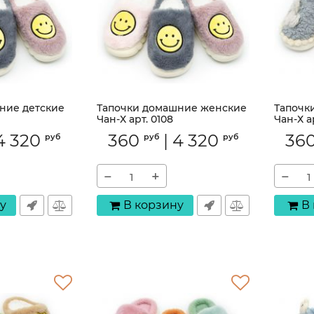
ние детские
Тапочки домашние женские
Тапочк
Чан-Х арт. 0108
Чан-Х а
Артикул:
0108
Артикул:
4 320
360
|
4 320
36
руб
руб
руб
−
+
−
у
В корзину
В