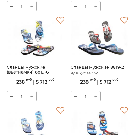
−
+
−
+
Сланцы мужские
Сланцы мужские 8819-2
(вьетнамки) 8819-6
Артикул:
8819-2
Артикул:
8819-6
руб
руб
руб
руб
238
|
5 712
238
|
5 712
−
+
−
+