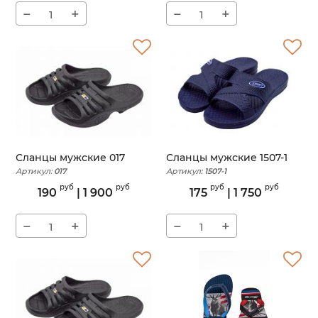
−
+
−
+
Сланцы мужские 017
Сланцы мужские 1507-1
Артикул:
017
Артикул:
1507-1
руб
руб
руб
руб
190
|
1 900
175
|
1 750
−
+
−
+