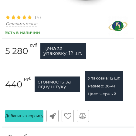
(
4
)
Оставить отзыв
Есть в наличии
руб
цена за
5 280
упаковку:
12
шт.
Упаковка:
12
шт.
руб
стоимость за
440
Размер:
36-41
одну штуку
Цвет:
Черный
Добавить в корзину