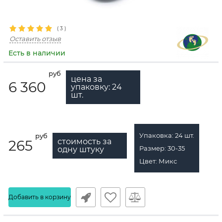
(
3
)
Оставить отзыв
Есть в наличии
руб
цена за
6 360
упаковку:
24
шт.
Упаковка:
24
шт.
руб
стоимость за
265
Размер:
30-35
одну штуку
Цвет:
Микс
Добавить в корзину