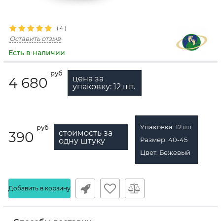
(
4
)
Оставить отзыв
Есть в наличии
руб
цена за
4 680
упаковку:
12
шт.
Упаковка:
12
шт.
руб
стоимость за
390
Размер:
40-45
одну штуку
Цвет:
Бежевый
Добавить в корзину