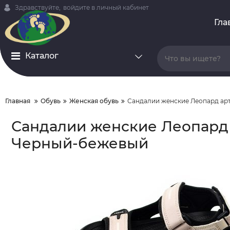
Здравствуйте,
войдите в личный кабинет
Гла
Каталог
Главная
Обувь
Женская обувь
Сандалии женские Леопард арт. 
Сандалии женские Леопард ар
Черный-бежевый