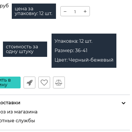
руб
цена за
−
+
упаковку:
12
шт.
Упаковка:
12
шт.
стоимость за
Размер:
36-41
одну штуку
Цвет:
Черный-бежевый
ть в
ину
оставки
оз из магазина
ртные службы