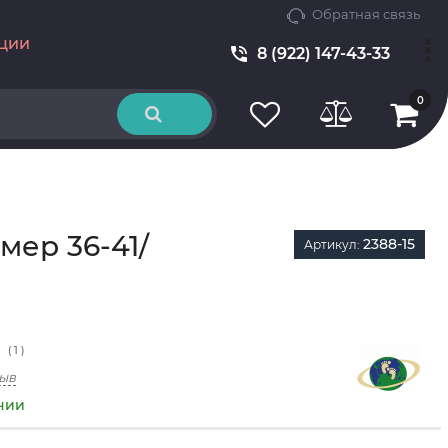
Обратная связь
ции
8 (922) 147-43-33
0
мер 36-41/
2388-15
Артикул:
(
1
)
зыв
ичии