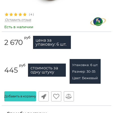
(
4
)
Оставить отзыв
Есть в наличии
руб
цена за
2 670
упаковку:
6
шт.
Упаковка:
6
шт.
руб
стоимость за
445
Размер:
30-35
одну штуку
Цвет:
Бежевый
Добавить в корзину