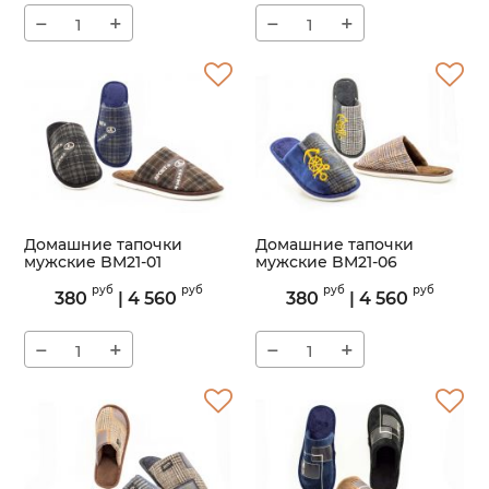
−
+
−
+
Домашние тапочки
Домашние тапочки
мужские BM21-01
мужские BM21-06
Артикул:
BM21-01
Артикул:
BM21-06
руб
руб
руб
руб
380
|
4 560
380
|
4 560
−
+
−
+