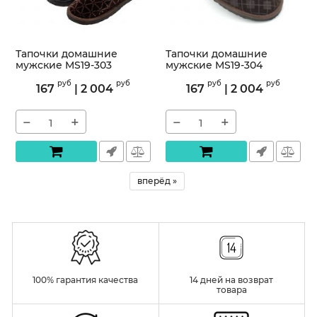
Тапочки домашние
Тапочки домашние
мужские MS19-303
мужские MS19-304
Артикул:
MS19-303
Артикул:
MS19-304
руб
руб
руб
руб
167
|
2 004
167
|
2 004
−
+
−
+
« назад
1
2
3
4
все
вперёд »
100% гарантия качества
14 дней на возврат
товара