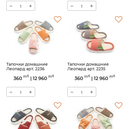
−
+
−
+
Тапочки домашние
Тапочки домашние
Леопард арт. 2236
Леопард арт. 2235
Артикул:
2236
Артикул:
2235
руб
руб
руб
руб
360
|
12 960
360
|
12 960
−
+
−
+