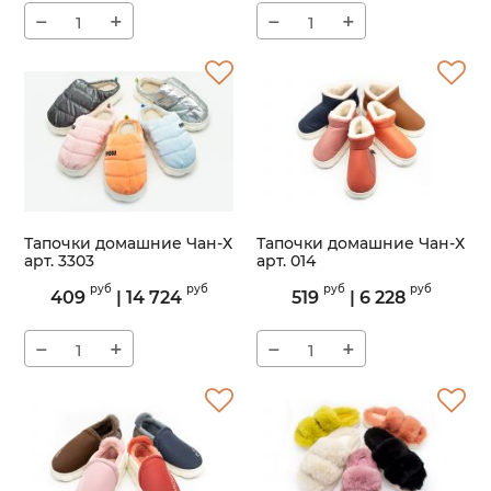
−
+
−
+
Тапочки домашние Чан-Х
Тапочки домашние Чан-Х
арт. 3303
арт. 014
Артикул:
3303
Артикул:
014
руб
руб
руб
руб
409
|
14 724
519
|
6 228
−
+
−
+