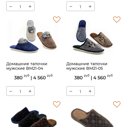
−
+
−
+
Домашние тапочки
Домашние тапочки
мужские BM21-04
мужские BM21-05
Артикул:
BM21-04
Артикул:
BM21-05
руб
руб
руб
руб
380
|
4 560
380
|
4 560
−
+
−
+