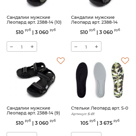
Сандалии мужские
Сандалии мужские
Леопард арт. 2388-14 (10)
Леопард арт. 2388-14
(Grey)
Артикул:
2388-14
руб
руб
руб
руб
510
|
3 060
510
|
3 060
Артикул:
2388-14
−
+
−
+
Сандалии мужские
Стельки Леопард арт. S-0
Леопард арт. 2388-14 (9)
Артикул:
S-01
Артикул:
2388-14
руб
руб
руб
руб
510
|
3 060
105
|
3 675