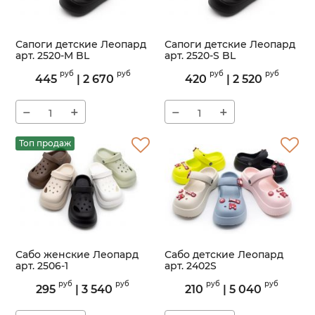
Сапоги детские Леопард
Сапоги детские Леопард
арт. 2520-M BL
арт. 2520-S BL
Артикул:
2520-M
Артикул:
2520-S
руб
руб
руб
руб
445
|
2 670
420
|
2 520
−
+
−
+
Топ продаж
Сабо женские Леопард
Сабо детские Леопард
арт. 2506-1
арт. 2402S
Артикул:
2506-1
Артикул:
2402S
руб
руб
руб
руб
295
|
3 540
210
|
5 040