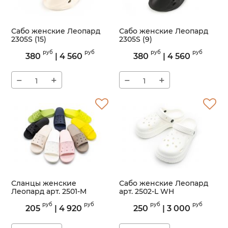
Сабо женские Леопард
Сабо женские Леопард
2305S (15)
2305S (9)
Артикул:
2305S
Артикул:
2305S
руб
руб
руб
руб
380
|
4 560
380
|
4 560
−
+
−
+
Сланцы женские
Сабо женские Леопард
Леопард арт. 2501-M
арт. 2502-L WH
Артикул:
2501-M
Артикул:
2502-L
руб
руб
руб
руб
205
|
4 920
250
|
3 000