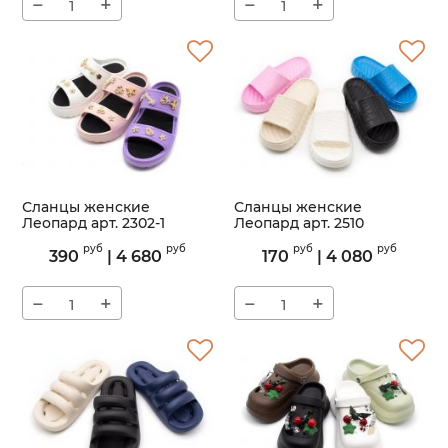
−
+
−
+
Сланцы женские
Сланцы женские
Леопард арт. 2302-1
Леопард арт. 2510
Артикул:
2302-1
Артикул:
2510
руб
руб
руб
руб
390
|
4 680
170
|
4 080
−
+
−
+