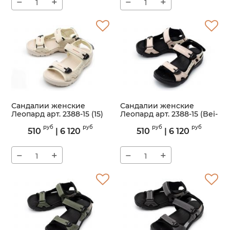
−
+
−
+
Сандалии женские
Сандалии женские
Леопард арт. 2388-15 (15)
Леопард арт. 2388-15 (Bei-
BL)
Артикул:
2388-15
руб
руб
руб
руб
510
|
6 120
510
|
6 120
Артикул:
2388-15
−
+
−
+