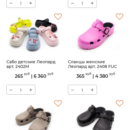
−
+
−
+
Сабо детские Леопард
Сланцы женские
арт. 2402M
Леопард арт. 2408 FUC
Артикул:
2402M
Артикул:
2408
руб
руб
руб
руб
265
|
6 360
365
|
4 380
−
+
−
+