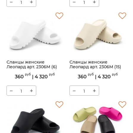
−
+
−
+
Сланцы женские
Сланцы женские
Леопард арт. 2306M (6)
Леопард арт. 2306M (15)
Артикул:
2306M
Артикул:
2306M
руб
руб
руб
руб
360
|
4 320
360
|
4 320
−
+
−
+