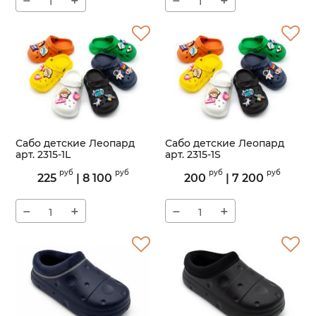
−
+
−
+
Сабо детские Леопард
Сабо детские Леопард
арт. 2315-1L
арт. 2315-1S
Артикул:
2315-1L
Артикул:
2315-1S
руб
руб
руб
руб
225
|
8 100
200
|
7 200
−
+
−
+