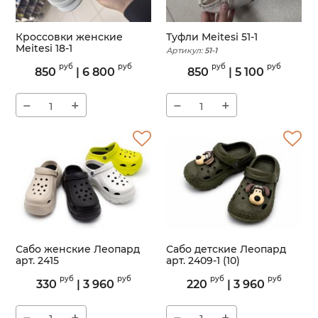
Кроссовки женские
Туфли Meitesi 51-1
Meitesi 18-1
Артикул:
51-1
Артикул:
18-1
руб
руб
руб
руб
850
|
6 800
850
|
5 100
−
+
−
+
Сабо женские Леопард
Сабо детские Леопард
арт. 2415
арт. 2409-1 (10)
Артикул:
2415
Артикул:
2409-1
руб
руб
руб
руб
330
|
3 960
220
|
3 960