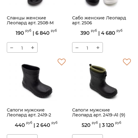
Сланцы женские
Сабо женские Леопард
Леопард арт. 2508-M
арт. 2506
Артикул:
2508-M
Артикул:
2506
руб
руб
руб
руб
190
|
6 840
390
|
4 680
−
+
−
+
Сапоги мужские
Сапоги мужские
Леопард арт. 2419-2
Леопард арт. 2419-A1 (9)
Артикул:
2419-2
Артикул:
2419-A1
руб
руб
руб
руб
440
|
2 640
520
|
3 120