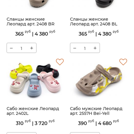
Сланцы женские
Сланцы женские
Леопард арт. 2408 BR
Леопард арт. 2408 BL
Артикул:
2408
Артикул:
2408
руб
руб
руб
руб
365
|
4 380
365
|
4 380
−
+
−
+
Сабо женские Леопард
Сабо мужские Леопард
арт. 2402L
арт. 2557H Bei-Yell
Артикул:
2402L
Артикул:
2557H
руб
руб
руб
руб
310
|
3 720
390
|
4 680