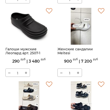
Галоши мужские
Женские сандалии
Леопард арт. 2507-1
Meitesi
Артикул:
2507-1
Артикул:
00-0
руб
руб
руб
руб
290
|
3 480
900
|
7 200
−
+
−
+