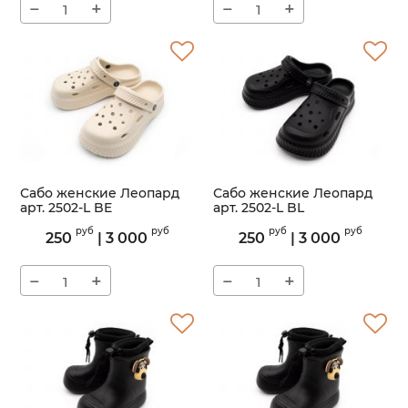
−
+
−
+
Сабо женские Леопард
Сабо женские Леопард
арт. 2502-L BE
арт. 2502-L BL
Артикул:
2502-L
Артикул:
2502-L
руб
руб
руб
руб
250
|
3 000
250
|
3 000
−
+
−
+