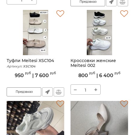
Предзаказ
Туфли Meitesi XSC104
Кроссовки женские
Meitesi 002
Артикул:
XSC104
Артикул:
002
руб
руб
руб
руб
950
|
7 600
800
|
6 400
−
+
Предзаказ