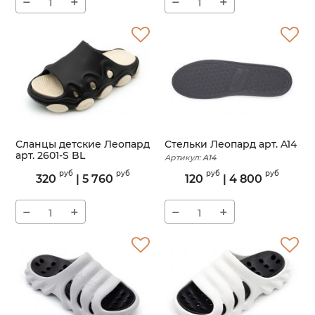
−
+
−
+
Сланцы детские Леопард
Стельки Леопард арт. A14
арт. 2601-S BL
Артикул:
A14
Артикул:
2601-S
руб
руб
руб
руб
320
|
5 760
120
|
4 800
−
+
−
+