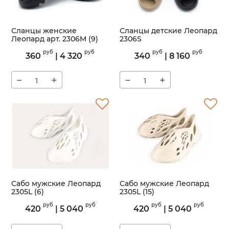
Сланцы женские
Сланцы детские Леопард
Леопард арт. 2306M (9)
2306S
Артикул:
2306M
Артикул:
2306S
руб
руб
руб
руб
360
|
4 320
340
|
8 160
−
+
−
+
Сабо мужские Леопард
Сабо мужские Леопард
2305L (6)
2305L (15)
Артикул:
2305L
Артикул:
2305L
руб
руб
руб
руб
420
|
5 040
420
|
5 040