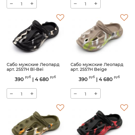
−
+
−
+
Сабо мужские Леопард
Сабо мужские Леопард
арт. 2557H Bl-Bei
арт. 2557H Beige
Артикул:
2557H
Артикул:
2557H
руб
руб
руб
руб
390
|
4 680
390
|
4 680
−
+
−
+