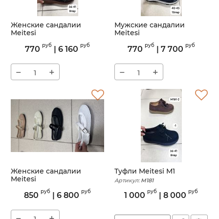
Женские сандалии
Мужские сандалии
Meitesi
Meitesi
Артикул:
K444
Артикул:
L02
руб
руб
руб
руб
770
|
6 160
770
|
7 700
−
+
−
+
Женские сандалии
Туфли Meitesi M1
Meitesi
Артикул:
M181
Артикул:
36-41
руб
руб
руб
руб
850
|
6 800
1 000
|
8 000
−
+