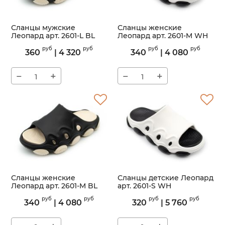
Сланцы мужские
Сланцы женские
Леопард арт. 2601-L BL
Леопард арт. 2601-M WH
Артикул:
2601-L
Артикул:
2601-M
руб
руб
руб
руб
360
|
4 320
340
|
4 080
−
+
−
+
Сланцы женские
Сланцы детские Леопард
Леопард арт. 2601-M BL
арт. 2601-S WH
Артикул:
2601-M
Артикул:
2601-S
руб
руб
руб
руб
340
|
4 080
320
|
5 760