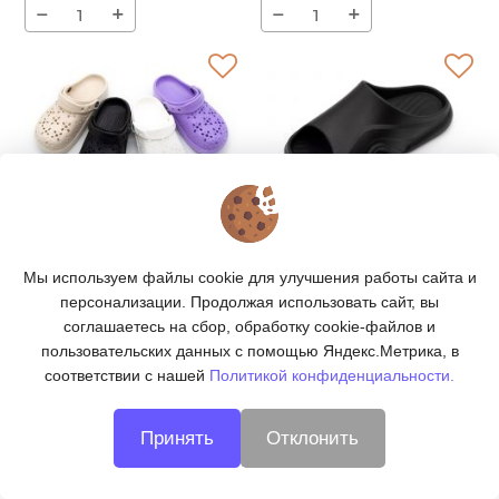
−
+
−
+
Сабо детские Леопард
Сланцы мужские
арт. 2603-S
Леопард арт. 2607-L
Мы используем файлы cookie для улучшения работы сайта и
Артикул:
2603-S
Артикул:
2607-L
руб
руб
руб
руб
165
|
3 960
230
|
2 760
персонализации. Продолжая использовать сайт, вы
соглашаетесь на сбор, обработку cookie-файлов и
−
+
−
+
пользовательских данных с помощью Яндекс.Метрика, в
соответствии с нашей
Политикой конфиденциальности.
Принять
Отклонить