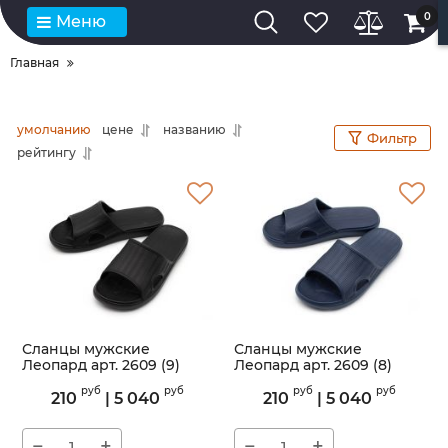
0
Меню
Главная
умолчанию
цене
названию
Фильтр
рейтингу
Сланцы мужские
Сланцы мужские
Леопард арт. 2609 (9)
Леопард арт. 2609 (8)
Артикул:
2609
Артикул:
2609
руб
руб
руб
руб
210
|
5 040
210
|
5 040
−
+
−
+