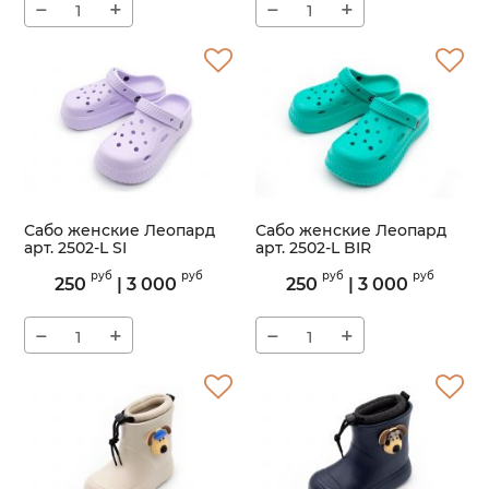
−
+
−
+
Сабо женские Леопард
Сабо женские Леопард
арт. 2502-L SI
арт. 2502-L BIR
Артикул:
2502-L
Артикул:
2502-L
руб
руб
руб
руб
250
|
3 000
250
|
3 000
−
+
−
+