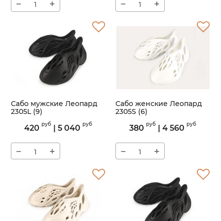
−
+
−
+
Сабо мужские Леопард
Сабо женские Леопард
2305L (9)
2305S (6)
Артикул:
2305L
Артикул:
2305S
руб
руб
руб
руб
420
|
5 040
380
|
4 560
−
+
−
+