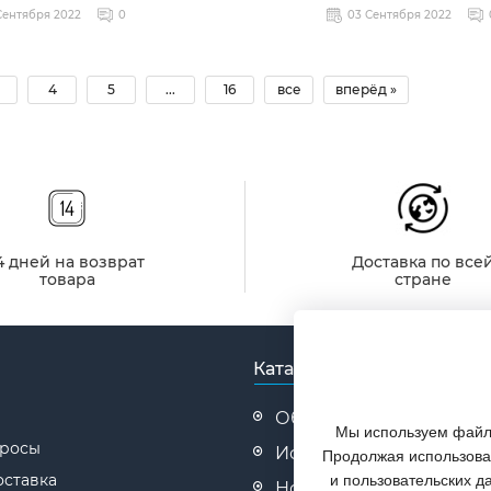
Сентября 2022
0
03 Сентября 2022
4
5
...
16
все
вперёд »
4 дней на возврат
Доставка по все
товара
стране
Каталог
Обувь
Мы используем файлы
просы
Искусственные елки
Продолжая использоват
оставка
и пользовательских д
Новогодние товары