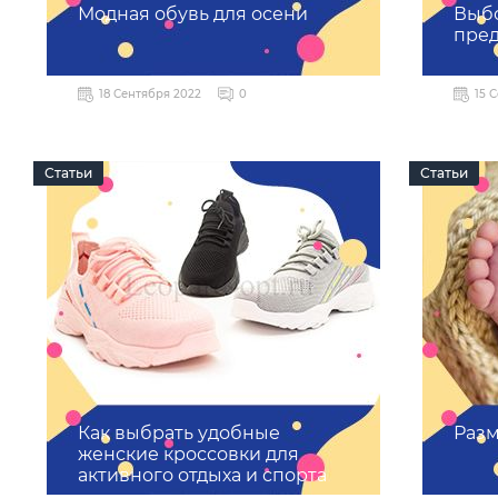
Модная обувь для осени
Выбо
пре
18 Сентября 2022
0
15 
Статьи
Статьи
Как выбрать удобные
Разм
женские кроссовки для
активного отдыха и спорта