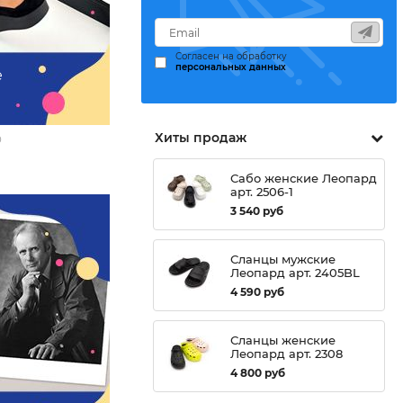
Согласен на обработку
персональных данных
е
Хиты продаж
0
Сабо женские Леопард
арт. 2506-1
3 540
руб
Сланцы мужские
Леопард арт. 2405BL
4 590
руб
Сланцы женские
Леопард арт. 2308
4 800
руб