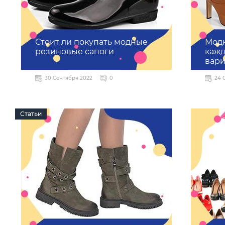
Стоит ли покупать модные
Модн
резиновые сапоги
кажд
вари
30 Сентября 2022
0
24 
Статьи