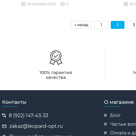
09 Сентября 2022
0
06 
« назад
1
2
3
100% гарантия
1
качества
Контакты
О магазине
8 (922) 147-43-33
Блог
Частые во
zakaz@leopard-opt.ru
Оплата и д