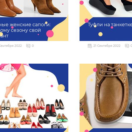
ые женские сапоги:
Туфли на танкетк
ому сезону свой
ант
Сентября 2022
0
21 Сентября 2022