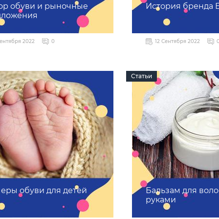
р обуви и рыночные
История бренда 
дложения
Сентября 2022
0
12 Сентября 2022
Статьи
еры обуви для детей
Бальзам для вол
руками