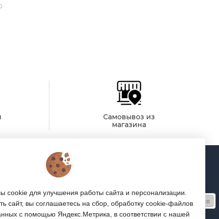
0
й
Самовывоз из
магазина
Подписка
Получайте только полезные статьи!
 cookie для улучшения работы сайта и персонализации.
Подписаться
ь сайт, вы соглашаетесь на сбор, обработку cookie-файлов
анных с помощью Яндекс.Метрика, в соответствии с нашей
Согласен на обработку
персональных данных