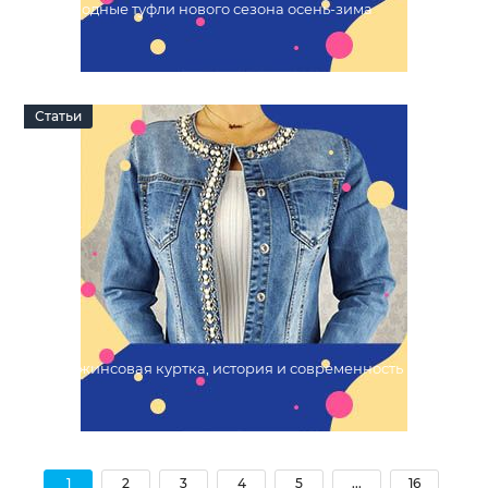
Модные туфли нового сезона осень-зима
06 Октября 2022
0
Статьи
Джинсовая куртка, история и современность
03 Октября 2022
0
1
2
3
4
5
...
16